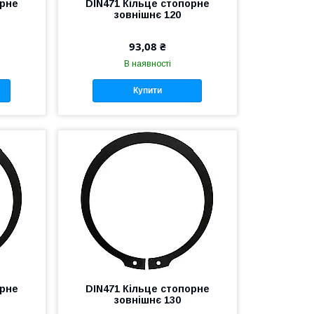
орне
DIN471 Кільце стопорне
зовнішнє 120
93,08 ₴
В наявності
Купити
орне
DIN471 Кільце стопорне
зовнішнє 130