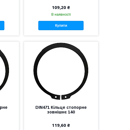
109,20 ₴
В наявності
Купити
орне
DIN471 Кільце стопорне
зовнішнє 140
119,60 ₴