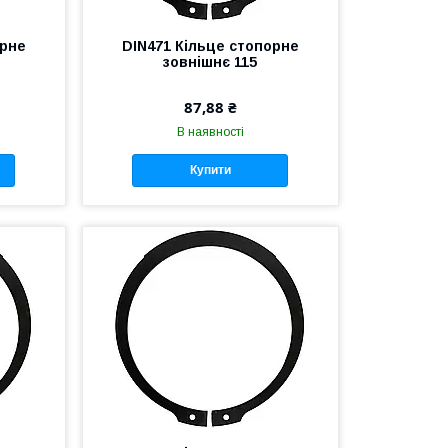
орне
DIN471 Кільце стопорне
зовнішнє 115
87,88 ₴
В наявності
Купити