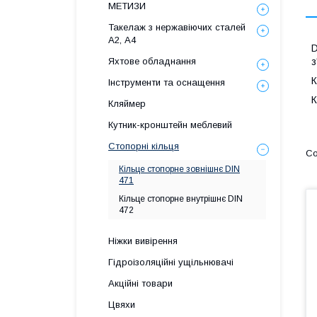
МЕТИЗИ
Такелаж з нержавіючих сталей
А2, А4
D
Яхтове обладнання
з
К
Інструменти та оснащення
К
Кляймер
Кутник-кронштейн меблевий
Стопорні кільця
Кільце стопорне зовнішнє DIN
471
Кільце стопорне внутрішнє DIN
472
Ніжки вивірення
Гідроізоляційні ущільнювачі
Акційні товари
Цвяхи