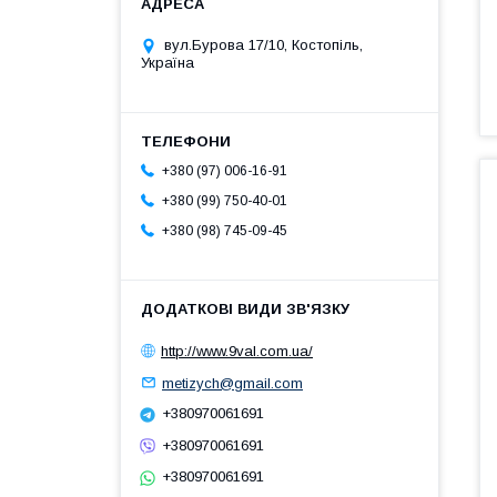
вул.Бурова 17/10, Костопіль,
Україна
+380 (97) 006-16-91
+380 (99) 750-40-01
+380 (98) 745-09-45
http://www.9val.com.ua/
metizych@gmail.com
+380970061691
+380970061691
+380970061691