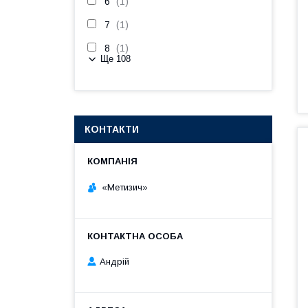
6
1
7
1
8
1
Ще 108
КОНТАКТИ
«Метизич»
Андрій