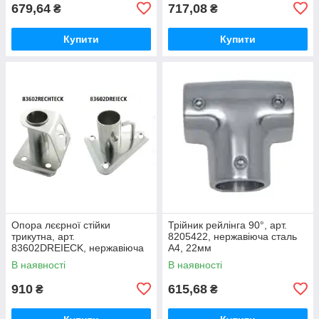
679,64
717,08
₴
₴
Купити
Купити
Опора лєєрної стійки
Трійник рейлінга 90°, арт.
трикутна, арт.
8205422, нержавіюча сталь
83602DREIECK, нержавіюча
А4, 22мм
сталь А2, 25,0
В наявності
В наявності
910
615,68
₴
₴