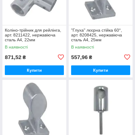
Коліно-трійник для рейлінга,
"Глуха" лєєрна стійка 60°,
арт. 8211422, нержавіюча
арт. 8208425, нержавіюча
сталь А4, 22мм
сталь А4, 25мм
В наявності
В наявності
871,52
557,96
₴
₴
Купити
Купити