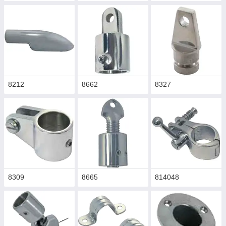
8212
8662
8327
8309
8665
814048