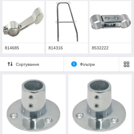
814685
814316
8532222
Сортування
0
Фільтри