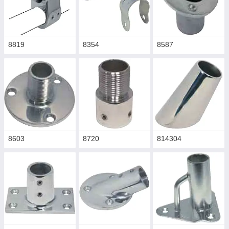
8819
8354
8587
8603
8720
814304