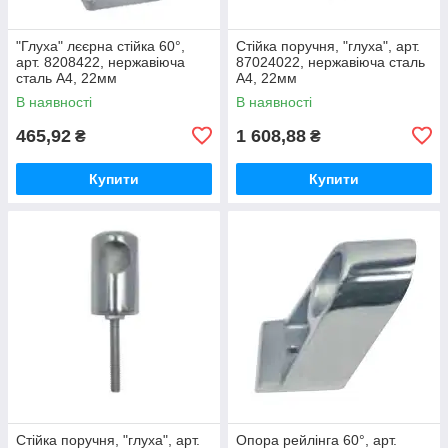
"Глуха" лєєрна стійка 60°,
Стійка поручня, "глуха", арт.
арт. 8208422, нержавіюча
87024022, нержавіюча сталь
сталь А4, 22мм
А4, 22мм
В наявності
В наявності
465,92
1 608,88
₴
₴
Купити
Купити
Стійка поручня, "глуха", арт.
Опора рейлінга 60°, арт.