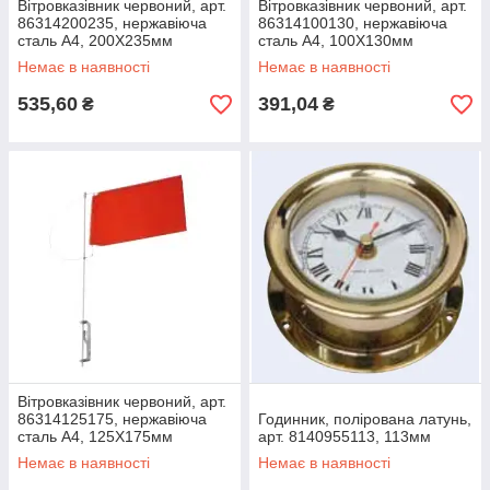
Вітровказівник червоний, арт.
Вітровказівник червоний, арт.
86314200235, нержавіюча
86314100130, нержавіюча
сталь А4, 200X235мм
сталь А4, 100X130мм
Немає в наявності
Немає в наявності
535,60
391,04
₴
₴
Вітровказівник червоний, арт.
86314125175, нержавіюча
Годинник, полірована латунь,
сталь А4, 125X175мм
арт. 8140955113, 113мм
Немає в наявності
Немає в наявності