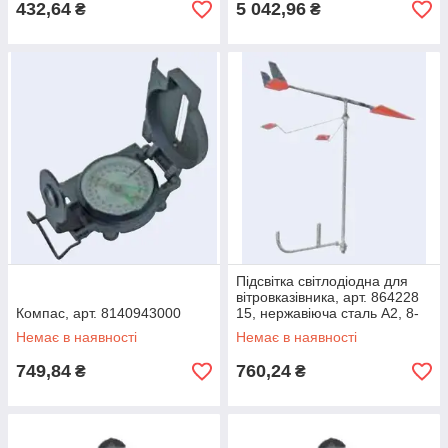
432,64
5 042,96
₴
₴
Підсвітка світлодіодна для
вітровказівника, арт. 864228
Компас, арт. 8140943000
15, нержавіюча сталь А2, 8-
15В
Немає в наявності
Немає в наявності
749,84
760,24
₴
₴