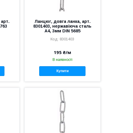
 арт.
Ланцюг, довга ланка, арт.
 763
8301403, нержавіюча сталь
А4, 3мм DIN 5685
8301403
195 ₴/м
В наявності
Купити