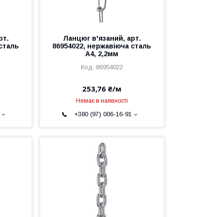
рт.
Ланцюг в'язаний, арт.
 сталь
86954022, нержавіюча сталь
А4, 2,2мм
86954022
253,76 ₴/м
Немає в наявності
+380 (97) 006-16-91