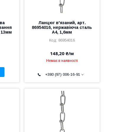
ва
Ланцюг в'язаний, арт.
вання
86954016, нержавіюча сталь
, 13мм
А4, 1,6мм
86954016
148,20 ₴/м
Немає в наявності
+380 (97) 006-16-91