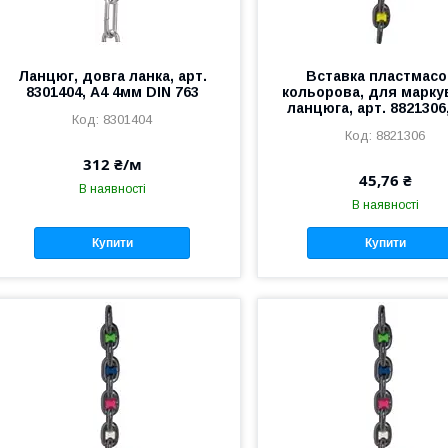
Ланцюг, довга ланка, арт.
Вставка пластмасо
8301404, А4 4мм DIN 763
кольорова, для марку
ланцюга, арт. 8821306
8301404
8821306
312 ₴/м
45,76 ₴
В наявності
В наявності
Купити
Купити