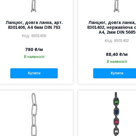
Ланцюг, довга ланка, арт.
Ланцюг, довга ланка,
8301406, А4 6мм DIN 763
8301402, нержавіюча 
А4, 2мм DIN 5685
8301406
8301402
780 ₴/м
88,40 ₴/м
В наявності
В наявності
Купити
Купити