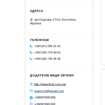
вул.Бурова 17/10, Костопіль,
Україна
+380 (97) 006-16-91
+380 (99) 750-40-01
+380 (98) 745-09-45
http://www.9val.com.ua/
metizych@gmail.com
+380970061691
+380970061691