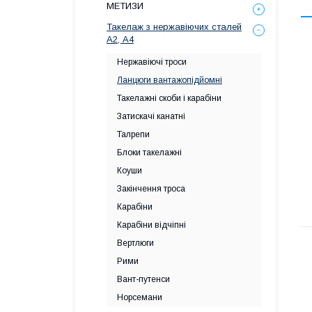
МЕТИЗИ
Такелаж з нержавіючих сталей
А2, А4
Нержавіючі троси
Ланцюги вантажопідйомні
Такелажні скоби і карабіни
Затискачі канатні
Талрепи
Блоки такелажні
Коуши
Закінчення троса
Карабіни
Карабіни відчіпні
Вертлюги
Рими
Вант-путенси
Норсемани