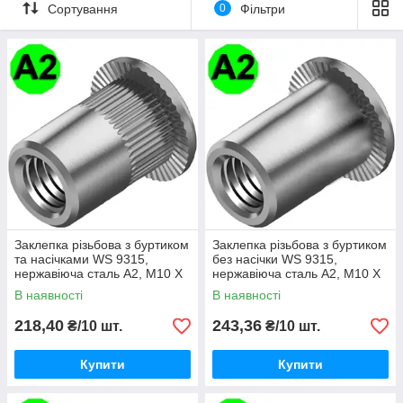
Сортування
0
Фільтри
Використовуються для створення гвинтових з'єднань,
комбінуючись із болтами, шпильками, гвинтами.
Вставляються у спеціально підготовлені отвори. Насічки на
циліндрі запобігають його прокручування при затиску, буртик
- провалювання металовиробу в отвір.
Заклепка різьбова з буртиком
Заклепка різьбова з буртиком
та насічками WS 9315,
без насічки WS 9315,
нержавіюча сталь A2, М10 X
нержавіюча сталь A2, М10 X
19
22
В наявності
В наявності
218,40
243,36
₴/10 шт.
₴/10 шт.
Купити
Купити