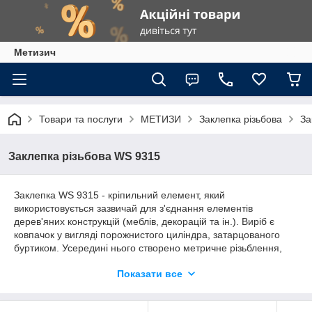
Метизич
Товари та послуги
МЕТИЗИ
Заклепка різьбова
За
Заклепка різьбова WS 9315
Заклепка WS 9315 - кріпильний елемент, який
використовується зазвичай для з'єднання елементів
дерев'яних конструкцій (меблів, декорацій та ін.). Виріб є
ковпачок у вигляді порожнистого циліндра, затарцованого
буртиком. Усередині нього створено метричне різьблення,
зовні — поздовжні лінійні насічки.
Показати все
Заклепки WS 9315 A2/A4 виготовляються із сортів
антикорозійної сталі AISI 304/316. Вони не тільки міцні, а й
стійкі до дії вологи, агресивних середовищ.