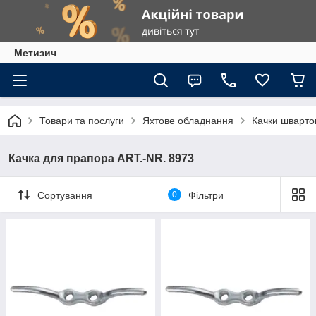
Метизич
Товари та послуги
Яхтове обладнання
Качки шварто
Качка для прапора ART.-NR. 8973
Сортування
0
Фільтри