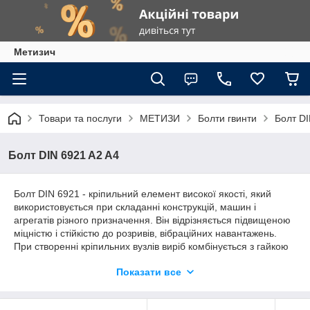
Метизич
Товари та послуги
МЕТИЗИ
Болти гвинти
Болт DI
Болт DIN 6921 A2 A4
Болт DIN 6921 - кріпильний елемент високої якості, який
використовується при складанні конструкцій, машин і
агрегатів різного призначення. Він відрізняється підвищеною
міцністю і стійкістю до розривів, вібраційних навантажень.
При створенні кріпильних вузлів виріб комбінується з гайкою
відповідного діаметру.
Показати все
Болти DIN 6921 A2 / A4 виготовляються з нержавіючої сталі
AISI 304/316. Вони можуть застосовуватися в умовах
постійної вологості і підвищеної кислотності. Базова