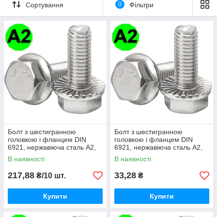
Сортування
0
Фільтри
конструкція виробу являє собою циліндричний стержень з
метричною різьбою, один кінець якого - 6-гранна головка з
фланцем (литой шайбою).
Фланець може бути гладким або з насічками. Гладка шайба
дозволяє збільшити кріпильну площу виробів, які не
деформують їх поверхню (наприклад, тонкі аркуші), з
насічками - створити монтажний вузол, що не розгвинчується
при вібрації.
Болт з шестигранною
Болт з шестигранною
головкою і фланцем DIN
головкою і фланцем DIN
6921, нержавіюча сталь А2,
6921, нержавіюча сталь А2,
М10 X 25
М10 X 50
В наявності
В наявності
217,88
33,28
₴/10 шт.
₴
Купити
Купити