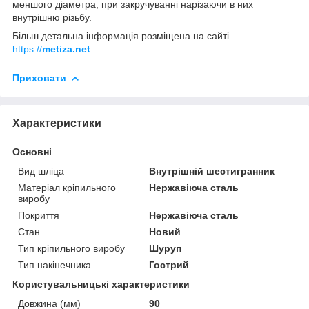
меншого діаметра, при закручуванні нарізаючи в них
внутрішню різьбу.
Більш детальна інформація розміщена на сайті
https://
metiza.net
Приховати
Характеристики
Основні
Вид шліца
Внутрішній шестигранник
Матеріал кріпильного
Нержавіюча сталь
виробу
Покриття
Нержавіюча сталь
Стан
Новий
Тип кріпильного виробу
Шуруп
Тип накінечника
Гострий
Користувальницькі характеристики
Довжина (мм)
90