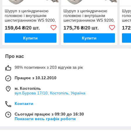
Шуруп з циліндричною
Шуруп з циліндричною
Шуру
головкою і внутрішнім
головкою і внутрішнім
голо
шестигранником WS 9200,
шестигранником WS 9200,
шест
нержавіюча сталь А2,
нержавіюча сталь А2,
нерж
159,64
175,76
172
₴/20 шт.
₴/20 шт.
5,5X38 мм
5,5X45 мм
4,8X
Купити
Купити
Про нас
98% позитивних з 203 відгуків за рік
Працює з 10.12.2010
м. Костопіль
вул.Бурова 17/10, Костопіль, Україна
Контакти
Сьогодні працює з 09:30 до 16:30
Показати весь графік роботи