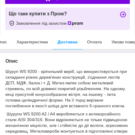
Що таке купити з Пром?
Замовлення під захистом
пис
Характеристики
Доставка
Оплата
Умови пове
Опис
Шуруп WS 9200 - кріпильний виріб, що використовується при
складанні різних дерев'яних конструкцій, з'єднання листів
ДСП, МДФ, балок і т. Д. Метиз являє собою металевий
стрижень, по всій довжині покритий різьбленням. На одному
кінці присутній конусообразное вістря, на іншому - лита
головка циліндричної форми. На її торці вирізане
поглиблення в якості шліца для вставного 6-гранного ключа.
Шурупи WS 9200 A2 / A4 виробляються з антикорозійного
стали AISI 304/316. Вони відрізняються не тільки підвищеною
механічною міцністю, але і стійкістю до дії вологи, агресивних
середовищ. Металовироби монтуються в підготовлені отвори