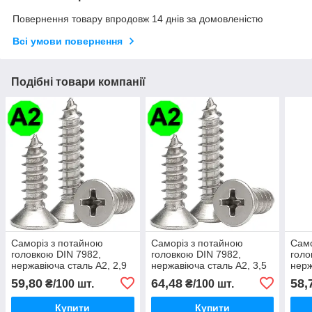
Повернення товару впродовж 14 днів за домовленістю
Всі умови повернення
Подібні товари компанії
Саморіз з потайною
Саморіз з потайною
Само
головкою DIN 7982,
головкою DIN 7982,
голо
нержавіюча сталь А2, 2,9
нержавіюча сталь А2, 3,5
нерж
X 25 мм
X 22 мм
X 13
59,80
64,48
58,
₴/100 шт.
₴/100 шт.
Купити
Купити