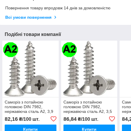
Повернення товару впродовж 14 днів за домовленістю
Всі умови повернення
Подібні товари компанії
Саморіз з потайною
Саморіз з потайною
Само
головкою DIN 7982,
головкою DIN 7982,
голо
нержавіюча сталь А2, 3,9
нержавіюча сталь А2, 3,5
нерж
X 6,5 мм
X 32 мм
X 9,
82,16
86,84
84,
₴/100 шт.
₴/100 шт.
Купити
Купити