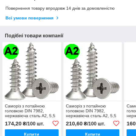
Повернення товару впродовж 14 днів за домовленістю
Всі умови повернення
Подібні товари компанії
Саморіз з потайною
Саморіз з потайною
Само
головкою DIN 7982,
головкою DIN 7982,
голо
нержавіюча сталь А2, 5,5
нержавіюча сталь А2, 5,5
нерж
X 25 мм
X 32 мм
X 50
174,20
210,60
160
₴/100 шт.
₴/100 шт.
Купити
Купити