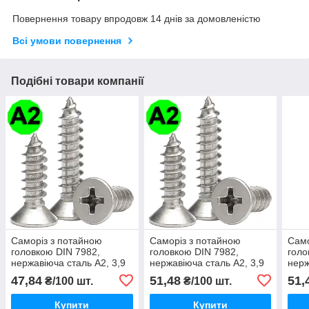
Повернення товару впродовж 14 днів за домовленістю
Всі умови повернення
Подібні товари компанії
Саморіз з потайною
Саморіз з потайною
Само
головкою DIN 7982,
головкою DIN 7982,
голо
нержавіюча сталь А2, 3,9
нержавіюча сталь А2, 3,9
нерж
X 9,5 мм TORX
X 13 мм
X 1
47,84
51,48
51,
₴/100 шт.
₴/100 шт.
Купити
Купити