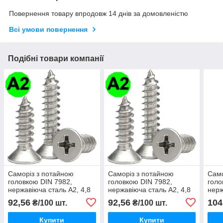
Повернення товару впродовж 14 днів за домовленістю
Всі умови повернення
Подібні товари компанії
Саморіз з потайною
Саморіз з потайною
Само
головкою DIN 7982,
головкою DIN 7982,
голо
нержавіюча сталь А2, 4,8
нержавіюча сталь А2, 4,8
нерж
X 16 мм
X 16 мм TORX
X 19
92,56
92,56
104
₴/100 шт.
₴/100 шт.
Купити
Купити