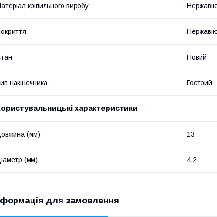
атеріал кріпильного виробу
Нержавію
окриття
Нержавію
Стан
Новий
ип накінечника
Гострий
Користувальницькі характеристики
овжина (мм)
13
іаметр (мм)
4.2
нформація для замовлення