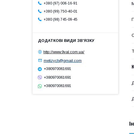
М
+380 (97) 006-16-91
+380 (99) 750-40-01
П
+380 (98) 745-09-45
Т
http://www.9val.com.ua/
metizych@gmail.com
+380970061691
+380970061691
Д
+380970061691
Д
І