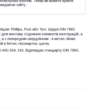
 електронні платежі. Тепер ви можете купити
окидаючи сайту.
цом: Phillips, Pozi або Torx. Шуруп DIN 7983
х для монтажу з'єднання елементів конструкцій, а
, а з попереднім свердлінням - в метал. Може
 в бетон, гіпсокартон, цегла.
і AISI 304, 316. Відповідає стандарту DIN 7983,