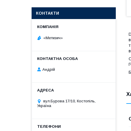
КОНТАКТИ
D
«Метизич»
в
т
в
С
Г
Андрій
Б
Х
вул.Бурова 17/10, Костопіль,
Україна