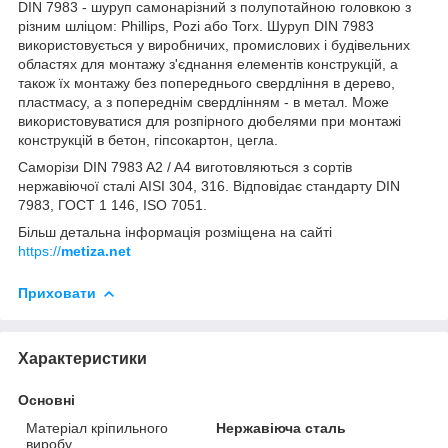
DIN 7983 - шуруп самонарізний з полупотайною головкою з
різним шліцом: Phillips, Pozi або Torx. Шуруп DIN 7983
використовується у виробничих, промислових і будівельних
областях для монтажу з'єднання елементів конструкцій, а
також їх монтажу без попереднього свердління в дерево,
пластмасу, а з попереднім свердлінням - в метал. Може
використовуватися для розпірного дюбелями при монтажі
конструкцій в бетон, гіпсокартон, цегла.
Саморізи DIN 7983 A2 / A4 виготовляються з сортів
нержавіючої сталі AISI 304, 316. Відповідає стандарту DIN
7983, ГОСТ 1 146, ISO 7051.
Більш детальна інформація розміщена на сайті
https://
metiza.net
Приховати
Характеристики
Основні
Матеріал кріпильного
Нержавіюча сталь
виробу