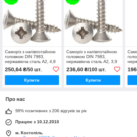
Саморіз з напівпотайною
Саморіз з напівпотайною
Само
головкою DIN 7983,
головкою DIN 7983,
голо
нержавіюча сталь А2, 4,8
нержавіюча сталь А2, 3,9
нерж
X 70 мм
X 50 мм
X 10
250,64
236,60
196
₴/50 шт.
₴/100 шт.
Купити
Купити
Про нас
98% позитивних з 206 відгуків за рік
Працює з 10.12.2010
м. Костопіль