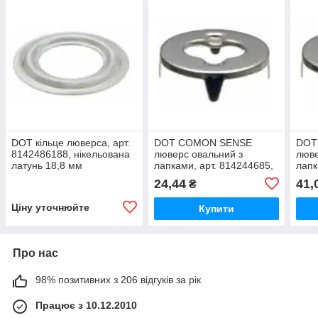
DOT кільце люверса, арт.
DOT COMON SENSE
DOT
8142486188, нікельована
люверс овальний з
люве
латунь 18,8 мм
лапками, арт. 814244685,
лапк
нікел. латунь 8,5мм
ніке
24,44
41,
₴
Ціну уточнюйте
Купити
Про нас
98% позитивних з 206 відгуків за рік
Працює з 10.12.2010