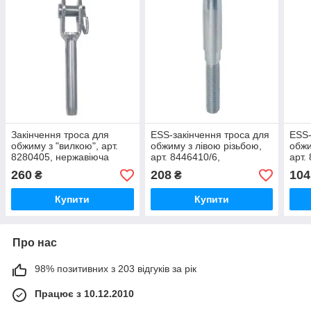
Закінчення троса для
ESS-закінчення троса для
ESS-
обжиму з "вилкою", арт.
обжиму з лівою різьбою,
обжи
8280405, нержавіюча
арт. 8446410/6,
арт.
сталь А4, 5мм
нержавіюча сталь А4,
стал
260
208
104
₴
₴
M10/6мм
Купити
Купити
Про нас
98% позитивних з 203 відгуків за рік
Працює з 10.12.2010