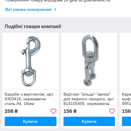
Повернення товару впродовж 14 днів за домовленістю
Всі умови повернення
Подібні товари компанії
Карабін з вертлюгом, арт.
Вертлюг "кільце"-"вилка"
Кара
8303416, нержавіюча
для якірного ланцюга, арт.
муфт
сталь А4, 16мм
814105405, нержавіюча
8951
сталь А4, 5мм
стал
208
156
156
₴
₴
Купити
Купити