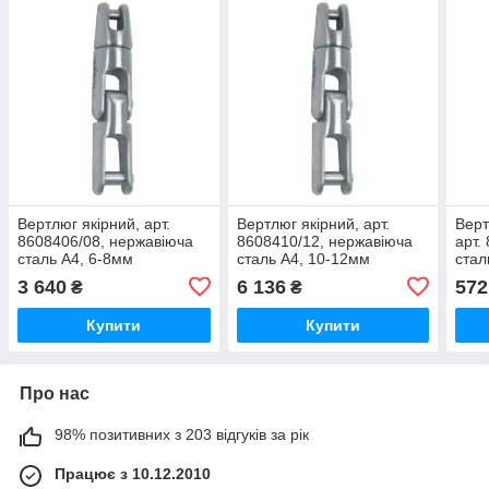
Вертлюг якірний, арт.
Вертлюг якірний, арт.
Верт
8608406/08, нержавіюча
8608410/12, нержавіюча
арт.
сталь А4, 6-8мм
сталь А4, 10-12мм
стал
3 640
6 136
572
₴
₴
Купити
Купити
Про нас
98% позитивних з 203 відгуків за рік
Працює з 10.12.2010