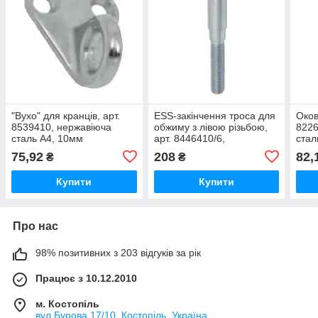
"Вухо" для кранців, арт.
ESS-закінчення троса для
Оков
8539410, нержавіюча
обжиму з лівою різьбою,
8226
сталь А4, 10мм
арт. 8446410/6,
стал
нержавіюча сталь А4,
75,92
208
82,
₴
₴
M10/6мм
Купити
Купити
Про нас
98% позитивних з 203 відгуків за рік
Працює з 10.12.2010
м. Костопіль
вул.Бурова 17/10, Костопіль, Україна