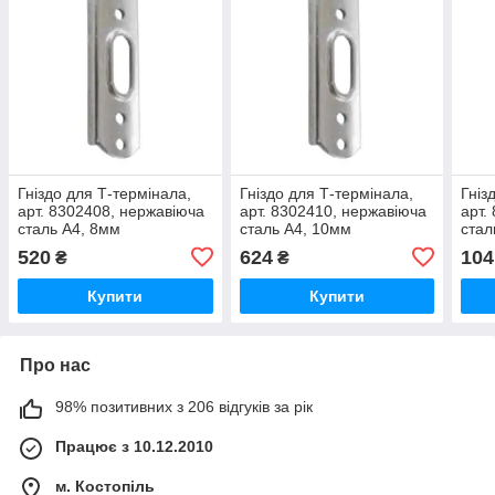
Гніздо для Т-термінала,
Гніздо для Т-термінала,
Гніз
арт. 8302408, нержавіюча
арт. 8302410, нержавіюча
арт.
сталь А4, 8мм
сталь А4, 10мм
стал
520
624
104
₴
₴
Купити
Купити
Про нас
98% позитивних з 206 відгуків за рік
Працює з 10.12.2010
м. Костопіль