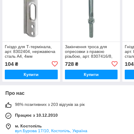
Гніздо для Т-термінала,
Закінчення троса для
Гніз
арт. 8302404, нержавіюча
опресовки з правою
арт.
сталь А4, 4мм
різьбою, арт. 8307416/8,
стал
нержавіюча сталь А4,
104
728
104
₴
₴
M16/8мм
Купити
Купити
Про нас
98% позитивних з 203 відгуків за рік
Працює з 10.12.2010
м. Костопіль
вул.Бурова 17/10, Костопіль, Україна