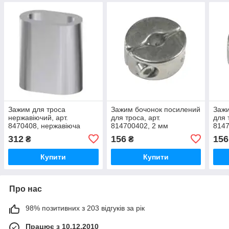
Зажим для троса
Зажим бочонок посилений
Зажи
нержавіючий, арт.
для троса, арт.
для 
8470408, нержавіюча
814700402, 2 мм
8147
сталь А4, 8мм
312
156
156
₴
₴
Купити
Купити
Про нас
98% позитивних з 203 відгуків за рік
Працює з 10.12.2010