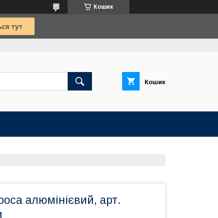
Кошик
Кошик
оса алюмінієвий, арт.
м