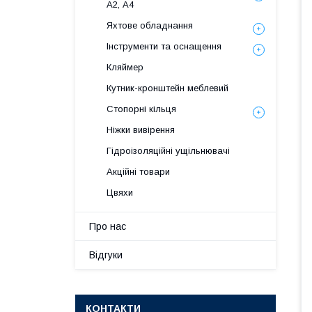
А2, А4
Яхтове обладнання
Інструменти та оснащення
Кляймер
Кутник-кронштейн меблевий
Стопорні кільця
Ніжки вивірення
Гідроізоляційні ущільнювачі
Акційні товари
Цвяхи
Про нас
Відгуки
КОНТАКТИ