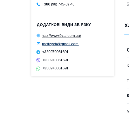
Б
+380 (98) 745-09-45
Х
http://www.9val.com.ua/
metizych@gmail.com
+380970061691
+380970061691
К
+380970061691
П
М