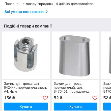
Повернення товару впродовж 14 днів за домовленістю
Всі умови повернення
Подібні товари компанії
Зажим для троса, арт.
Зажим для троса
Зажи
842444, нержавіюча сталь
нержавіючий, арт.
нерж
А4, 4мм
8470401, нержавіюча
8470
сталь А4, 1мм
стал
156
52
52
₴
₴
Купити
Купити