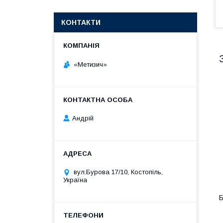
КОНТАКТИ
«Метизич»
Андрій
вул.Бурова 17/10, Костопіль,
Україна
Б