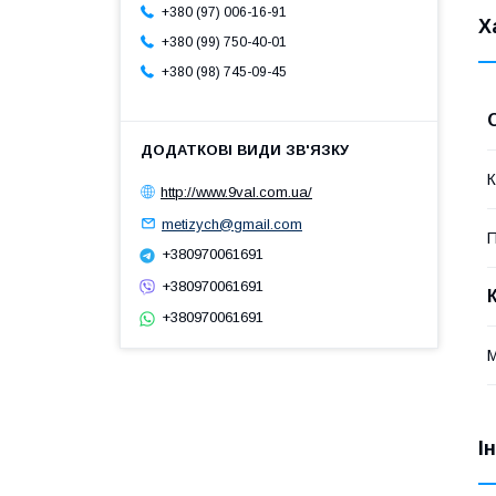
+380 (97) 006-16-91
Х
+380 (99) 750-40-01
+380 (98) 745-09-45
К
http://www.9val.com.ua/
metizych@gmail.com
П
+380970061691
+380970061691
+380970061691
М
І