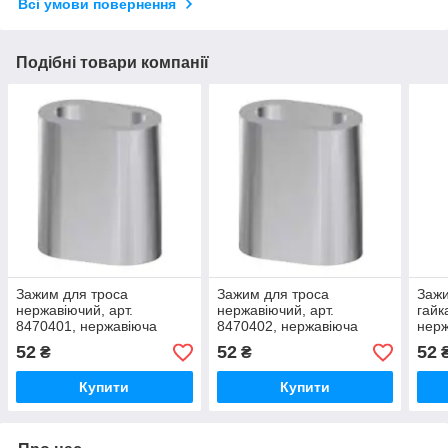
Всі умови повернення
Подібні товари компанії
Зажим для троса
Зажим для троса
Зажи
нержавіючий, арт.
нержавіючий, арт.
гайк
8470401, нержавіюча
8470402, нержавіюча
нерж
сталь А4, 1мм
сталь А4, 2мм
52
52
52
₴
₴
Купити
Купити