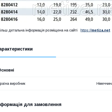
ільш детальна інформація розміщена на сайті
https://
metiza.net
арактеристики
Основні
раїна виробник
Німеччин
нформація для замовлення