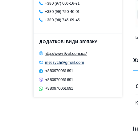
+380 (97) 006-16-91
+380 (99) 750-40-01
+380 (98) 745-09-45
Б
http://www.9val.com.ua/
Х
metizych@gmail.com
+380970061691
+380970061691
+380970061691
К
І