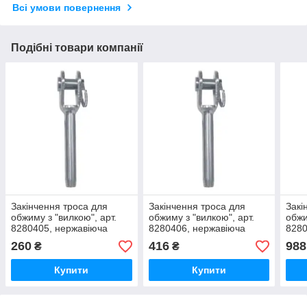
Всі умови повернення
Подібні товари компанії
Закінчення троса для
Закінчення троса для
Закі
обжиму з "вилкою", арт.
обжиму з "вилкою", арт.
обжи
8280405, нержавіюча
8280406, нержавіюча
8280
сталь А4, 5мм
сталь А4, 6мм
стал
260
416
988
₴
₴
Купити
Купити