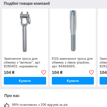
Подібні товари компанії
Закінчення троса для
ESS-закінчення троса для
Закі
обжиму з "вилкою", арт.
обжиму з лівою різьбою,
обжи
8280403, нержавіюча
арт. 8446408/5,
8281
сталь А4, 3мм
нержавіюча сталь А4,
стал
104
104
104
₴
₴
M8/5мм
Купити
Купити
Про нас
98% позитивних з 206 відгуків за рік