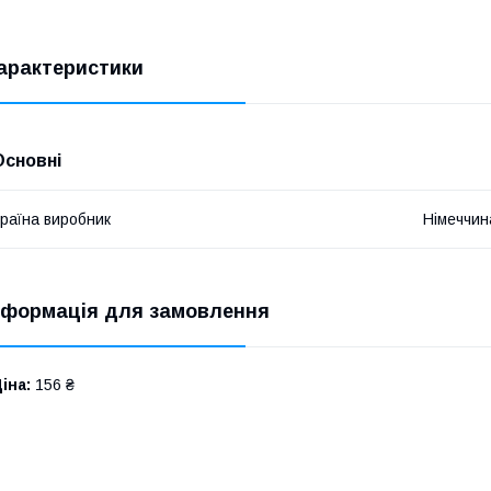
арактеристики
Основні
раїна виробник
Німеччин
нформація для замовлення
іна:
156 ₴