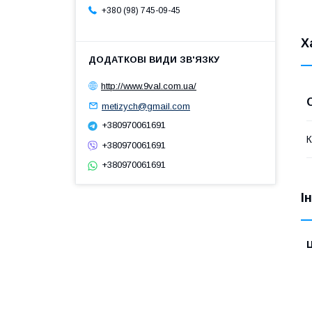
+380 (98) 745-09-45
Х
http://www.9val.com.ua/
metizych@gmail.com
+380970061691
К
+380970061691
+380970061691
І
Ц