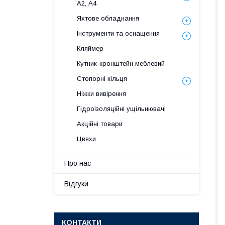
А2, А4
Яхтове обладнання
Інструменти та оснащення
Кляймер
Кутник-кронштейн меблевий
Стопорні кільця
Ніжки вивірення
Гідроізоляційні ущільнювачі
Акційні товари
Цвяхи
Про нас
Відгуки
КОНТАКТИ