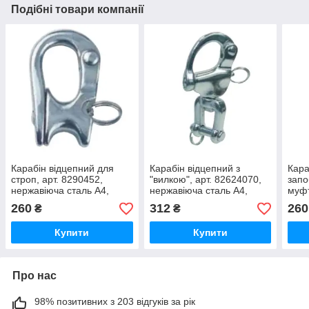
Подібні товари компанії
Карабін відцепний для
Карабін відцепний з
Кара
строп, арт. 8290452,
"вилкою", арт. 82624070,
запо
нержавіюча сталь А4,
нержавіюча сталь А4,
муфт
52мм
70мм
нерж
260
312
260
₴
₴
6X5
Купити
Купити
Про нас
98% позитивних з 203 відгуків за рік