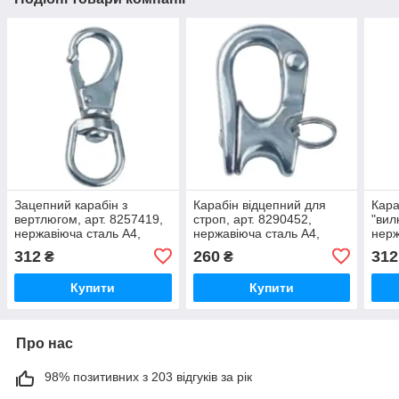
Зацепний карабін з
Карабін відцепний для
Кара
вертлюгом, арт. 8257419,
строп, арт. 8290452,
"вил
нержавіюча сталь А4,
нержавіюча сталь А4,
нерж
19мм
52мм
70м
312
260
312
₴
₴
Купити
Купити
Про нас
98% позитивних з 203 відгуків за рік