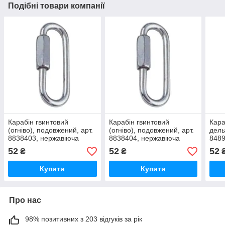
Подібні товари компанії
Карабін гвинтовий
Карабін гвинтовий
Кара
(огніво), подовжений, арт.
(огніво), подовжений, арт.
дель
8838403, нержавіюча
8838404, нержавіюча
8489
сталь А4, 3мм
сталь А4, 4мм
стал
52
52
52
₴
₴
Купити
Купити
Про нас
98% позитивних з 203 відгуків за рік