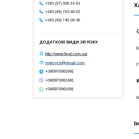
+380 (97) 006-16-91
Х
+380 (99) 750-40-01
+380 (98) 745-09-45
К
http://www.9val.com.ua/
metizych@gmail.com
П
+380970061691
+380970061691
+380970061691
М
І