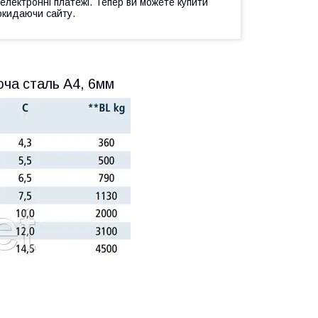
 електронні платежі. Тепер ви можете купити
окидаючи сайту.
іюча сталь А4, 6мм