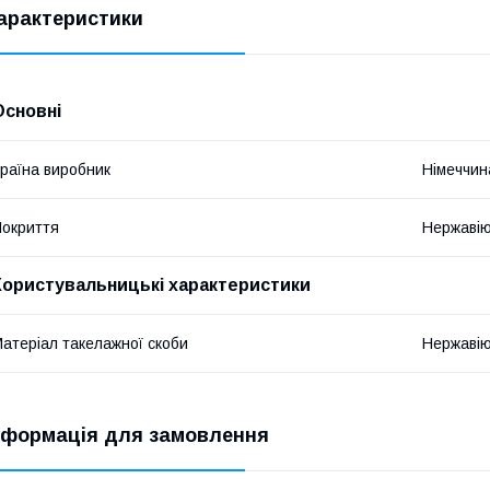
арактеристики
Основні
раїна виробник
Німеччин
окриття
Нержавію
Користувальницькі характеристики
атеріал такелажної скоби
Нержавію
нформація для замовлення