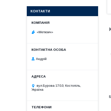
КОНТАКТИ
«Метизич»
Андрій
вул.Бурова 17/10, Костопіль,
Україна
Б