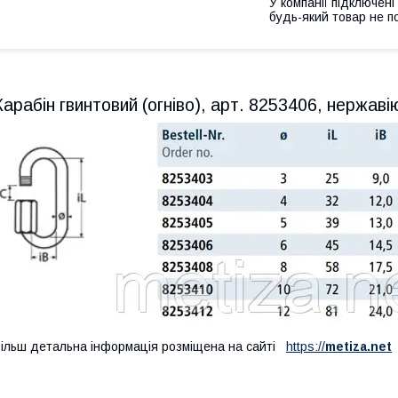
У компанії підключені
будь-який товар не п
Карабін гвинтовий (огніво), арт. 8253406, нержав
ільш детальна інформація розміщена на сайті
https://
metiza.net