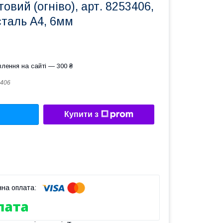
овий (огніво), арт. 8253406,
сталь А4, 6мм
лення на сайті — 300 ₴
406
Купити з