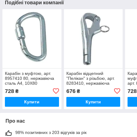
Подібні товари компанії
Карабін з муфтою, арт.
Карабін відцепний
Кара
8957410 80, нержавіюча
"Пелікан" з різьбою, арт.
муфт
сталь А4, 10X80
8283410, нержавіюча
арт.
сталь А4, 10мм
нерж
728
676
728
₴
₴
10Х
Купити
Купити
Про нас
98% позитивних з 203 відгуків за рік