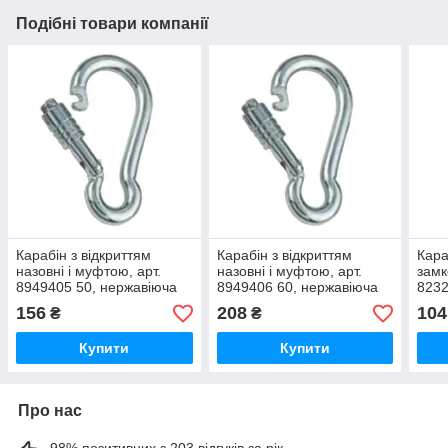
Подібні товари компанії
Карабін з відкриттям
Карабін з відкриттям
Кара
назовні і муфтою, арт.
назовні і муфтою, арт.
замк
8949405 50, нержавіюча
8949406 60, нержавіюча
8232
сталь А4, 5X50
сталь А4, 6X60
стал
156
208
104
₴
₴
Купити
Купити
Про нас