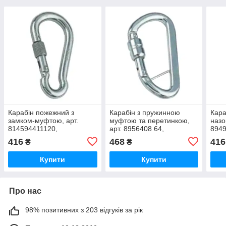
Карабін пожежний з
Карабін з пружинною
Кара
замком-муфтою, арт.
муфтою та перетинкою,
назо
814594411120,
арт. 8956408 64,
8949
нержавіюча сталь А4,
нержавіюча сталь А4,
стал
416
468
416
₴
₴
11X120
8X80
Купити
Купити
Про нас
98% позитивних з 203 відгуків за рік