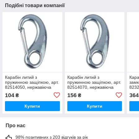
Подібні товари компанії
Карабін литий з
Карабін литий з
Кара
пружинною защіпкою, арт.
пружинною защіпкою, арт.
замк
82514050, нержавіюча
82514070, нержавіюча
8232
сталь А4, 50мм
сталь А4, 70мм
стал
104
156
364
₴
₴
Купити
Купити
Про нас
98% позитивних з 203 відгуків за рік