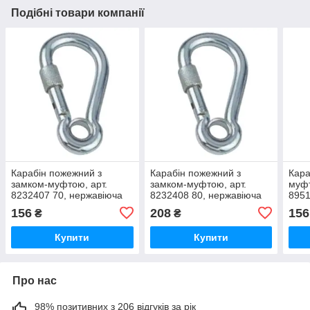
Подібні товари компанії
Карабін пожежний з
Карабін пожежний з
Кара
замком-муфтою, арт.
замком-муфтою, арт.
муфт
8232407 70, нержавіюча
8232408 80, нержавіюча
8951
сталь А4, 7X70
сталь А4, 8X80
стал
156
208
156
₴
₴
Купити
Купити
Про нас
98% позитивних з 206 відгуків за рік