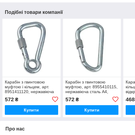
Подібні товари компанії
Карабін з гвинтовою
Карабін з гвинтовою
Кара
муфтою і кільцем, арт.
муфтою, арт. 8955410115,
кіль
8951411120, нержавіюча
нержавіюча сталь А4,
відк
сталь А4, 11X120
10X115
8294
572
572
468
₴
₴
стал
Купити
Купити
Про нас