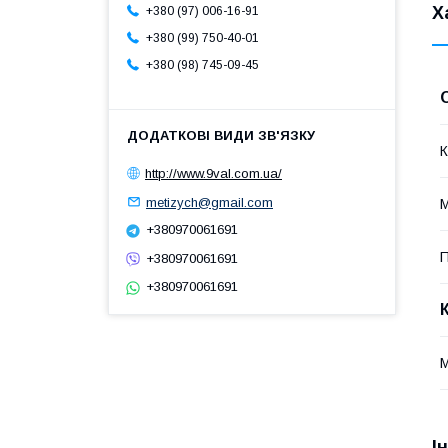
Х
+380 (97) 006-16-91
+380 (99) 750-40-01
+380 (98) 745-09-45
К
http://www.9val.com.ua/
metizych@gmail.com
М
+380970061691
П
+380970061691
+380970061691
М
І