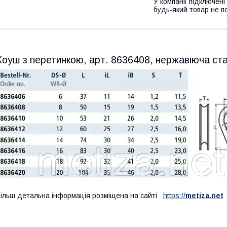
У компанії підключені
будь-який товар не п
Коуш з перетинкою, арт. 8636408, нержавіюча ст
ільш детальна інформація розміщена на сайті
https://
metiza.net