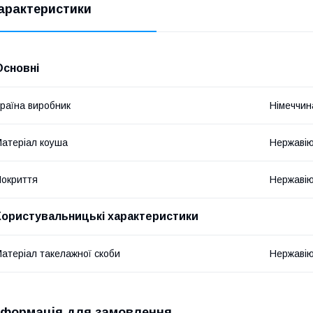
арактеристики
Основні
раїна виробник
Німеччин
атеріал коуша
Нержавію
окриття
Нержавію
Користувальницькі характеристики
атеріал такелажної скоби
Нержавію
нформація для замовлення