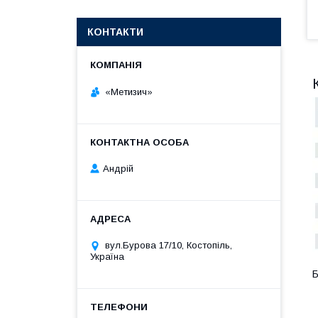
КОНТАКТИ
«Метизич»
Андрій
вул.Бурова 17/10, Костопіль,
Україна
Б