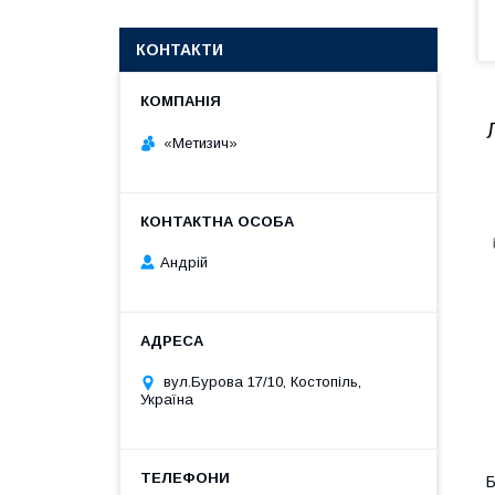
КОНТАКТИ
«Метизич»
Андрій
вул.Бурова 17/10, Костопіль,
Україна
Б