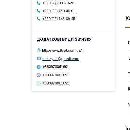
+380 (97) 006-16-91
+380 (99) 750-40-01
Х
+380 (98) 745-09-45
http://www.9val.com.ua/
К
metizych@gmail.com
+380970061691
П
+380970061691
+380970061691
М
І