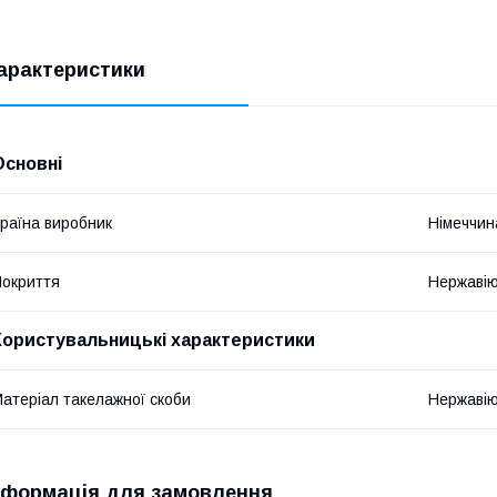
арактеристики
Основні
раїна виробник
Німеччин
окриття
Нержавію
Користувальницькі характеристики
атеріал такелажної скоби
Нержавію
нформація для замовлення