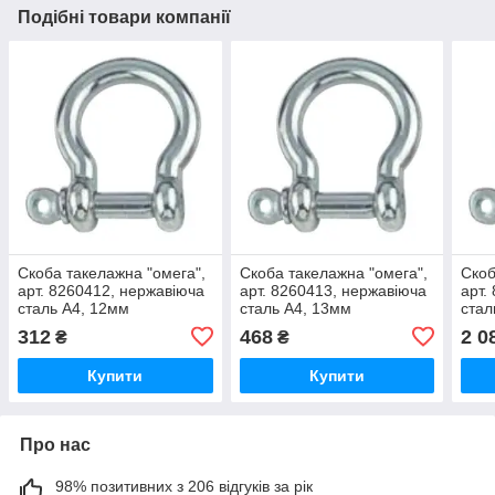
Подібні товари компанії
Скоба такелажна "омега",
Скоба такелажна "омега",
Скоб
арт. 8260412, нержавіюча
арт. 8260413, нержавіюча
арт.
сталь А4, 12мм
сталь А4, 13мм
стал
312
468
2 0
₴
₴
Купити
Купити
Про нас
98% позитивних з 206 відгуків за рік