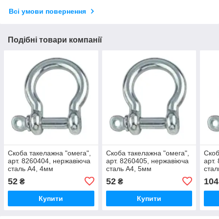
Всі умови повернення
Подібні товари компанії
Скоба такелажна "омега",
Скоба такелажна "омега",
Скоб
арт. 8260404, нержавіюча
арт. 8260405, нержавіюча
арт.
сталь А4, 4мм
сталь А4, 5мм
стал
52
52
104
₴
₴
Купити
Купити