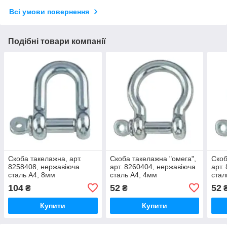
Всі умови повернення
Подібні товари компанії
Скоба такелажна, арт.
Скоба такелажна "омега",
Скоб
8258408, нержавіюча
арт. 8260404, нержавіюча
арт.
сталь А4, 8мм
сталь А4, 4мм
стал
104
52
52
₴
₴
Купити
Купити