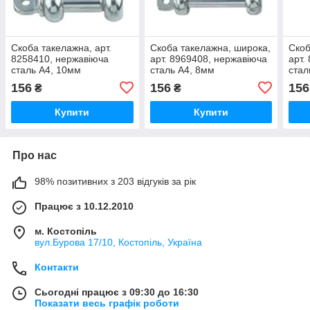
Скоба такелажна, арт.
Скоба такелажна, широка,
Скоб
8258410, нержавіюча
арт. 8969408, нержавіюча
арт.
сталь А4, 10мм
сталь А4, 8мм
стал
156
156
156
₴
₴
Купити
Купити
Про нас
98% позитивних з 203 відгуків за рік
Працює з 10.12.2010
м. Костопіль
вул.Бурова 17/10, Костопіль, Україна
Контакти
Сьогодні працює з 09:30 до 16:30
Показати весь графік роботи