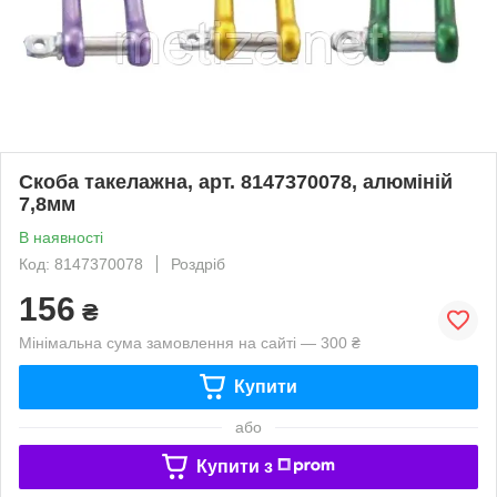
Скоба такелажна, арт. 8147370078, алюміній
7,8мм
В наявності
Код: 8147370078
Роздріб
156
₴
Мінімальна сума замовлення на сайті — 300 ₴
Купити
або
Купити з