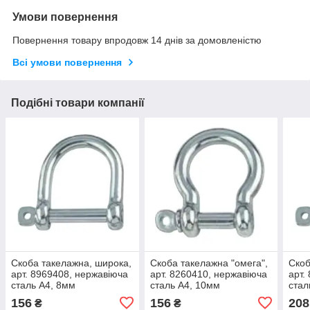
Умови повернення
Повернення товару впродовж 14 днів за домовленістю
Всі умови повернення
Подібні товари компанії
Скоба такелажна, широка,
Скоба такелажна "омега",
Скоб
арт. 8969408, нержавіюча
арт. 8260410, нержавіюча
арт.
сталь А4, 8мм
сталь А4, 10мм
стал
156
156
208
₴
₴