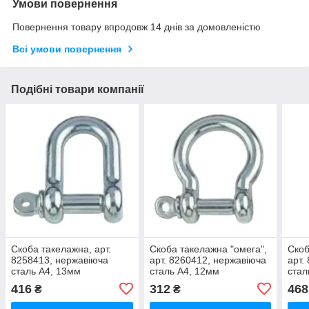
Умови повернення
Повернення товару впродовж 14 днів за домовленістю
Всі умови повернення
Подібні товари компанії
Скоба такелажна, арт.
Скоба такелажна "омега",
Скоб
8258413, нержавіюча
арт. 8260412, нержавіюча
арт.
сталь А4, 13мм
сталь А4, 12мм
стал
416
312
468
₴
₴