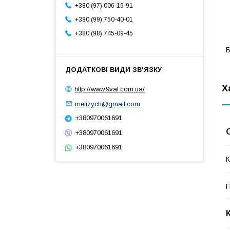
+380 (97) 006-16-91
+380 (99) 750-40-01
+380 (98) 745-09-45
Б
Х
http://www.9val.com.ua/
metizych@gmail.com
+380970061691
+380970061691
+380970061691
К
П