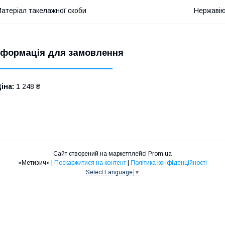
атеріал такелажної скоби
Нержавію
нформація для замовлення
іна:
1 248 ₴
Сайт створений на маркетплейсі
Prom.ua
«Метизич» |
Поскаржитися на контент
|
Політика конфіденційності
Select Language
▼