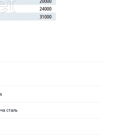
а
ча сталь